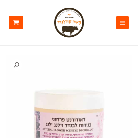
ילוג
תוכן
כמות
של
דאודורנטים
(משחה)