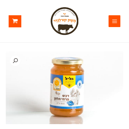
ילוג
תוכן
טווח
כמות
מחירים:
של
דבש
עד
פרחי
תלתן