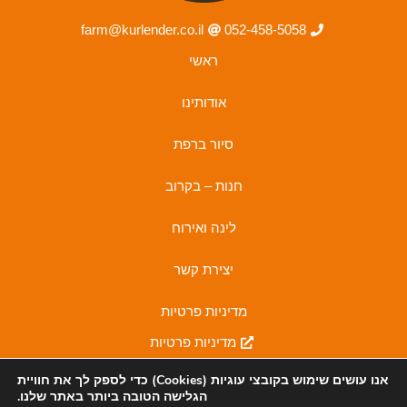
farm@kurlender.co.il
052-458-5058
ראשי
אודותינו
סיור ברפת
חנות – בקרוב
לינה ואירוח
יצירת קשר
מדיניות פרטיות
מדיניות פרטיות
I
F
אנו עושים שימוש בקובצי
עוגיות (Cookies)
כדי לספק לך את חוויית
n
a
הגלישה הטובה ביותר באתר שלנו.