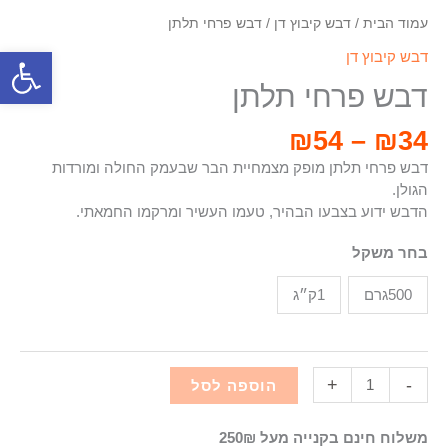
עמוד הבית
/
דבש קיבוץ דן
/ דבש פרחי תלתן
פתח סרגל
דבש קיבוץ דן
דבש פרחי תלתן
₪
54
–
₪
34
דבש פרחי תלתן מופק מצמחיית הבר שבעמק החולה ומורדות
הגולן.
הדבש ידוע בצבעו הבהיר, טעמו העשיר ומרקמו החמאתי.
בחר משקל
500גרם
1ק״ג
+
-
הוספה לסל
משלוח חינם בקנייה מעל 250₪