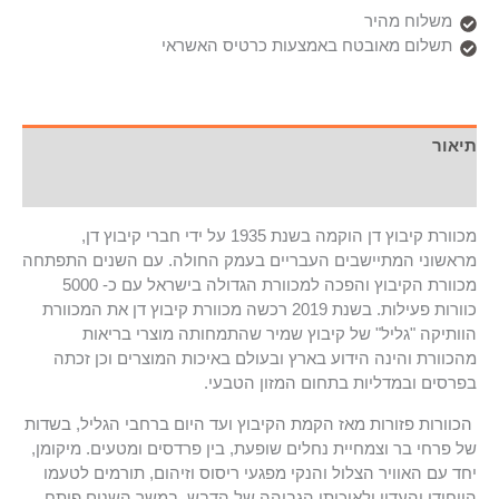
משלוח מהיר
תשלום מאובטח באמצעות כרטיס האשראי
תיאור
מידע נוסף
מכוורת קיבוץ דן הוקמה בשנת 1935 על ידי חברי קיבוץ דן,
מראשוני המתיישבים העבריים בעמק החולה. עם השנים התפתחה
מכוורת הקיבוץ והפכה למכוורת הגדולה בישראל עם כ- 5000
כוורות פעילות. בשנת 2019 רכשה מכוורת קיבוץ דן את המכוורת
הוותיקה "גליל" של קיבוץ שמיר שהתמחותה מוצרי בריאות
מהכוורת והינה הידוע בארץ ובעולם באיכות המוצרים וכן זכתה
בפרסים ובמדליות בתחום המזון הטבעי.
הכוורות פזורות מאז הקמת הקיבוץ ועד היום ברחבי הגליל, בשדות
של פרחי בר וצמחיית נחלים שופעת, בין פרדסים ומטעים. מיקומן,
יחד עם האוויר הצלול והנקי מפגעי ריסוס וזיהום, תורמים לטעמו
הייחודי והעדין ולאיכותו הגבוהה של הדבש.
במשך השנים פיתח