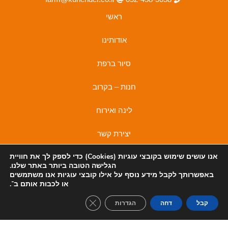
ראשי
אודותינו
סיור ברפת
חנות – בקרוב
לינה ואירוח
יצירת קשר
אנו עושים שימוש בקובצי
עוגיות (Cookies)
כדי לספק לך את חוויית
מדיניות פרטיות
הגלישה הטובה ביותר באתר שלנו.
מדיניות פרטיות
באפשרותך לקבל מידע נוסף על אילו קובצי עוגיות אנו משתמשים
I
F
או לכבות אותם ב־
.
n
a
lose GDPR Cookie Banner
קבל
דחה
הגדרות
s
c
t
e