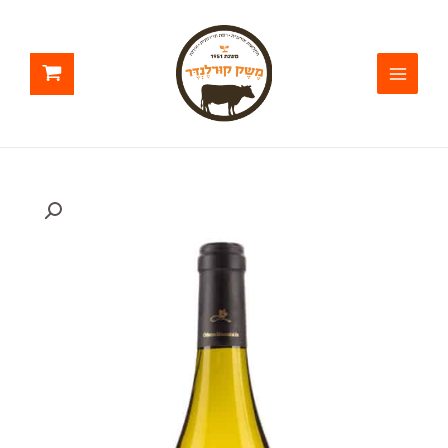
ילוג
תוכן
כמות
של
יער
אודם
לבן