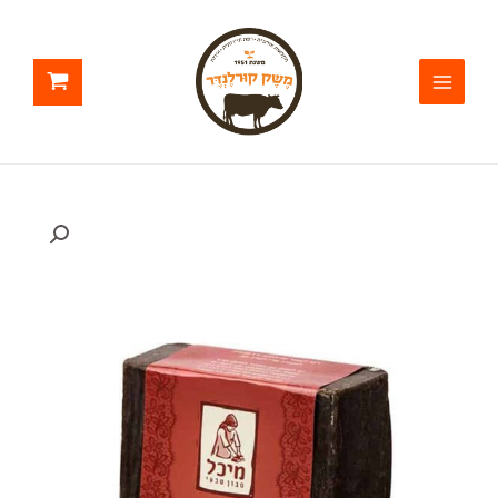
ילוג
תוכן
כמות
של
סבון
רחצה
לאיזון
העור
עם
שמן
נים
ואבקת
הדס