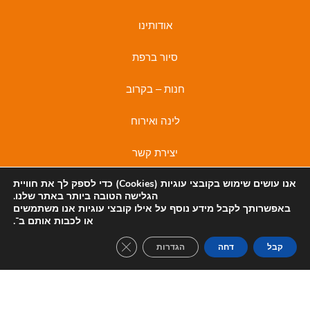
אודותינו
סיור ברפת
חנות – בקרוב
לינה ואירוח
יצירת קשר
אנו עושים שימוש בקובצי
עוגיות (Cookies)
כדי לספק לך את חוויית
מדיניות פרטיות
הגלישה הטובה ביותר באתר שלנו.
באפשרותך לקבל מידע נוסף על אילו קובצי עוגיות אנו משתמשים
מדיניות פרטיות
I
F
או לכבות אותם ב־
.
n
a
lose GDPR Cookie Banner
קבל
דחה
הגדרות
s
c
t
e
a
b
© 2022 כל הזכויות שמורות לאירוח משק קורלנדר
בניית אתר TIGERMEDIA