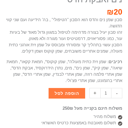
₪
20
סבון שמן נים והדס הוא הסבון "הטיפולי" , בה' הידיעה ועם שני קווי
הדגשה.
זהו סבון יעיל בצורה מדהימה לטיפול במגוון גדול מאוד של בעיות
עור, כמו: פסוריאזיס, דרמטיטיס ועור מגורה ולא מאוזן.
הסבון עשוי בתהליך קר ומסורתי ומבוסס על שמן זית אורגני כתית
מעולה, שמנים אתריים משובחים, שמן קוקוס ושמן דקלים.
רכיבים
: שמן זית כתית מעולה*, שמן קוקוס*, חמאת קקאו*, חמאת
שיאה*, שמן קיק*, שמן נים*, מים, נתרן הידרוקסיד, אבקת הדס*,
שמן אתרי פלמה רוזה, שמן אתרי לבנדין, שמן אתרי הדס*, שמן
אתרי ברגמונט, שמן אתרי פצ'ולי.
+
-
הוספה לסל
משלוח חינם בקנייה מעל 250₪
משלוח מהיר
תשלום מאובטח באמצעות כרטיס האשראי