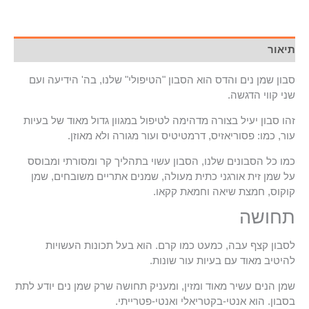
תיאור
סבון שמן נים והדס הוא הסבון "הטיפולי" שלנו, בה' הידיעה ועם
שני קווי הדגשה.
זהו סבון יעיל בצורה מדהימה לטיפול במגוון גדול מאוד של בעיות
עור, כמו: פסוריאזיס, דרמטיטיס ועור מגורה ולא מאוזן.
כמו כל הסבונים שלנו, הסבון עשוי בתהליך קר ומסורתי ומבוסס
על שמן זית אורגני כתית מעולה, שמנים אתריים משובחים, שמן
קוקוס, חמצת שיאה וחמאת קקאו.
תחושה
לסבון קצף עבה, כמעט כמו קרם. הוא בעל תכונות העשויות
להיטיב מאוד עם בעיות עור שונות.
שמן הנים עשיר מאוד ומזין, ומעניק תחושה שרק שמן נים יודע לתת
בסבון. הוא אנטי-בקטריאלי ואנטי-פטרייתי.