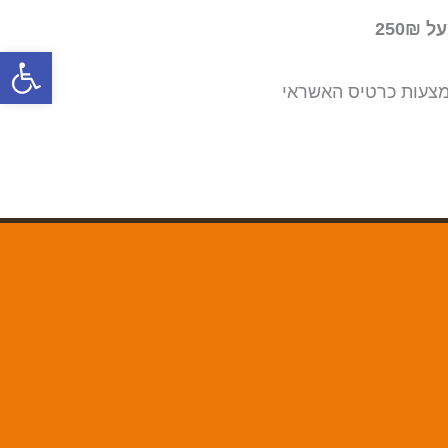
250
פתח סרגל
צעות כרטיס האשראי