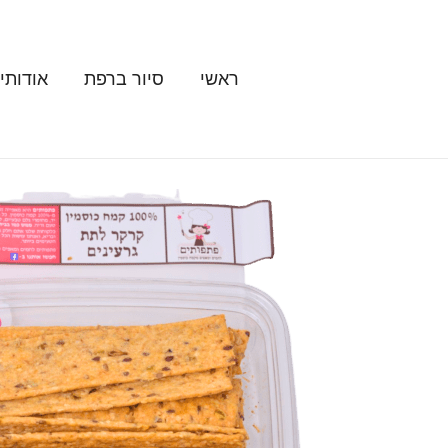
ילוג
תוכן
ראשי
סיור ברפת
אודותינ
כמות
של
פתפותים
קרקר
לתת
גרעינים