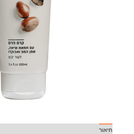
יבש
תיאור