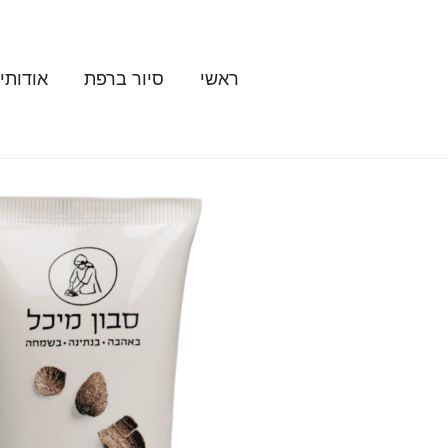
ילוג
תוכן
ראשי
סיור ברפת
אודותינ
כמות
של
קרם
פנים
טבעי
עם
שמן
המפ
ואבוקדו
לעור