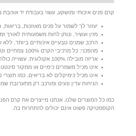
קרם פנים איכותי ומושקע, עשוי בעבודת יד אוהבת 
יעזור לך לשמור על פנים מאוזנות, בריאות, ח
מזין ועשיר, ונותן לחות משמעותית לאורך זמן
הרכב שמנים טבעיים איכותיים ביותר, ללא שמ
מהפכני: כל מרכיבי הקרם 100% צמחיים וטבעיים – הכול כולל הכל (חוץ מהמים).
אריזה מובילה 100% אקולוגית. עשוייה כולה מפלסטיק ממוחזר שחזר מהשוק וקנה סוכר.
אינו מכיל משמרים כימיים או ממקור סינטטי
אינו מכיל כימיקלים לא בריאים, כמו תוצרי נפט, שמן מינרלי, פארבנים, בושם כי
הניחוח עדין ונעים ומורכב רק מתערובת שמנ
כמו כל המוצרים שלנו, אנחנו מייצרים את קרם הפנ
הקוסמטיקה פשוט אינם יכולים להתחרות בה.