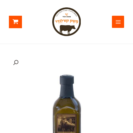
ילוג
תוכן
כמות
של
שמן
זית
ברנע
750
מ"ל