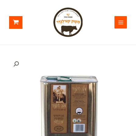
ילוג
תוכן
כמות
של
שמן
זית
פישולין
פח
5
ליטר