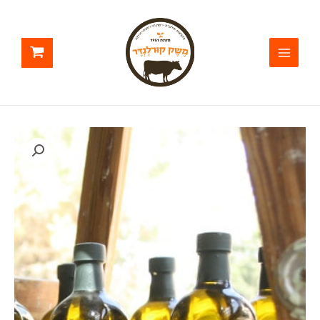
ילוג
תוכן
כמות
של
שמן
זית
אורגני
קורינייקי
פח
18
ליטר