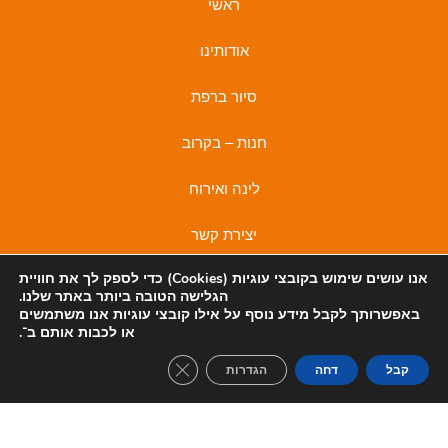
ראשי
אודותינו
סיור ברפת
חנות – בקרוב
לינה ואירוח
יצירת קשר
אנו עושים שימוש בקובצי
עוגיות (Cookies)
כדי לספק לך את חוויית
מדיניות פרטיות
הגלישה הטובה ביותר באתר שלנו.
באפשרותך לקבל מידע נוסף על אילו קובצי עוגיות אנו משתמשים
מדיניות פרטיות
I
F
או לכבות אותם ב־
.
n
a
lose GDPR Cookie Banner
קבל
דחה
הגדרות
s
c
t
e
a
b
© 2022 כל הזכויות שמורות לאירוח משק קורלנדר
בניית אתר TIGERMEDIA