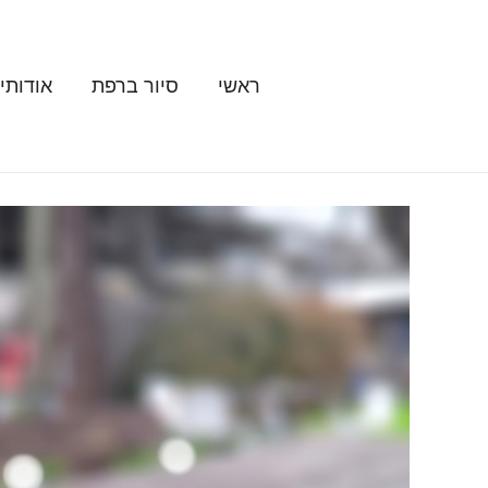
ילוג
תוכן
ראשי
סיור ברפת
אודותינ
כמות
של
אספרסו