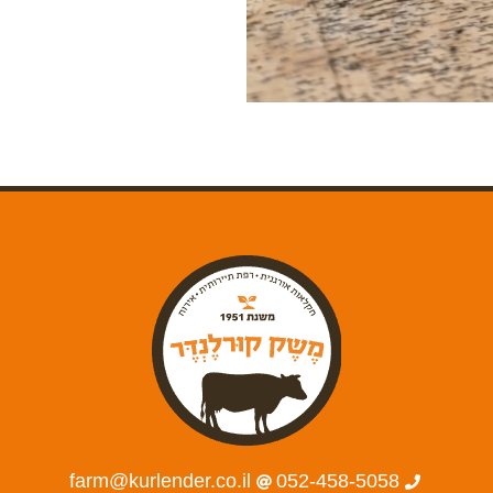
farm@kurlender.co.il
052-458-5058