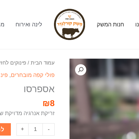
ו
חנות המשק
לינה ואירוח
מח
עמוד הבית
/
פינוקים לחזי
פולי קפה מובחרים
,
פינו
אספרסו
₪
8
זריקת אנרגיה מדויקת של
+
-
לה